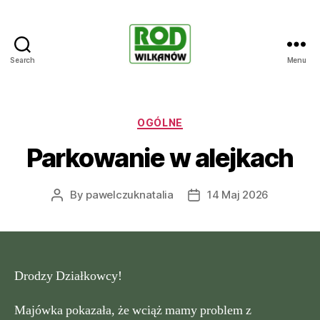
Search
Menu
Rodzinne
ogrody
działkowe
WILKANÓW
Categories
OGÓLNE
Parkowanie w alejkach
By
pawelczuknatalia
14 Maj 2026
Post
Post
author
date
Drodzy Działkowcy!
Majówka pokazała, że wciąż mamy problem z