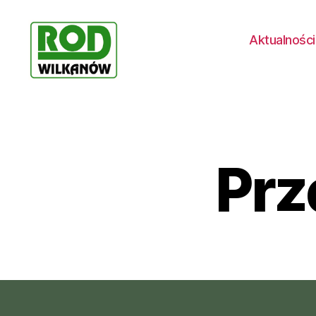
Aktualności
Rodzinne
ogrody
działkowe
WILKANÓW
Prz