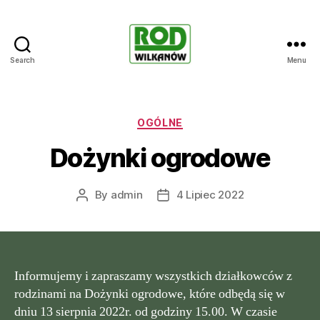
Search
Menu
Rodzinne
ogrody
działkowe
WILKANÓW
Categories
OGÓLNE
Dożynki ogrodowe
By
admin
4 Lipiec 2022
Post
Post
author
date
Informujemy i zapraszamy wszystkich działkowców z
rodzinami na Dożynki ogrodowe, które odbędą się w
dniu 13 sierpnia 2022r. od godziny 15.00. W czasie