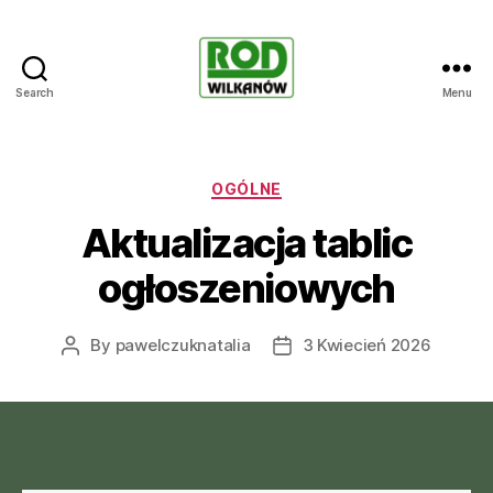
Search
Menu
Rodzinne
ogrody
działkowe
WILKANÓW
Categories
OGÓLNE
Aktualizacja tablic
ogłoszeniowych
By
pawelczuknatalia
3 Kwiecień 2026
Post
Post
author
date